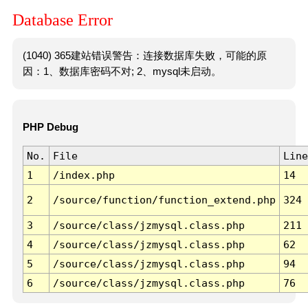
Database Error
(1040) 365建站错误警告：连接数据库失败，可能的原
因：1、数据库密码不对; 2、mysql未启动。
PHP Debug
No.
File
Line
1
/index.php
14
2
/source/function/function_extend.php
324
3
/source/class/jzmysql.class.php
211
4
/source/class/jzmysql.class.php
62
5
/source/class/jzmysql.class.php
94
6
/source/class/jzmysql.class.php
76