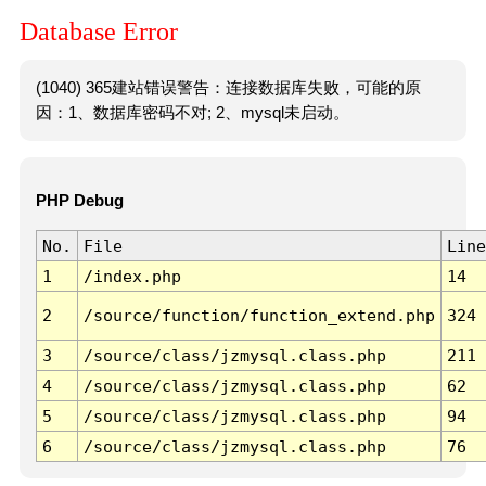
Database Error
(1040) 365建站错误警告：连接数据库失败，可能的原
因：1、数据库密码不对; 2、mysql未启动。
PHP Debug
No.
File
Line
1
/index.php
14
2
/source/function/function_extend.php
324
3
/source/class/jzmysql.class.php
211
4
/source/class/jzmysql.class.php
62
5
/source/class/jzmysql.class.php
94
6
/source/class/jzmysql.class.php
76