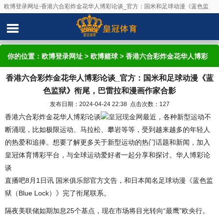
欧博登录网址-香港六合彩炸金花华人博彩论谈_官方：国米和足球动漫《蓝色监
狱》衔尾，巴雷拉和漫画作家合影
你的位置：
欧博登录网址
>
欧博赌球
> 香港六合彩炸金花华人博彩
香港六合彩炸金花华人博彩论谈_官方：国米和足球动漫《蓝
论谈_官方：国米和足球动漫《蓝色监狱》衔尾，巴雷拉和漫画作家
色监狱》衔尾，巴雷拉和漫画作家合影
合影
发布日期：2024-04-24 22:38 点击次数：127
香港六合彩炸金花华人博彩论谈
皇冠现金网
最近，各种新型运动不
断涌现，比如极限运动、马拉松、攀岩等等，受到越来越多的年轻人
的热爱和追捧。想要了解更多关于新型运动的热门话题和新闻，加入
皇冠体育博彩平台，与全球运动爱好者一起分享和探讨。华人博彩论
谈
直播吧8月1日讯 国米俱乐部官方文告，和日本闻名足球动漫《蓝色监
狱（Blue Lock）》完了衔尾联系。
隔夜美联储如期加息25个基点，现在市场将目光转向“最鹰”欧央行。