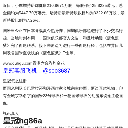
近日，小摩增持诺辉健康210.9671万股，每股作价25.8225港元，总
金额约为5447.70万港元。增持后最新持股数目约为3322.66万股，最
新持股比例为7.26%。
国米当今正在日本备战夏令热身赛，同期俱乐部也进行了不少交易行
径。当地时刻本周一，国米俱乐部官方文告，和足球动漫《蓝色监
狱》完了衔尾联系。接下来两边将进行一些衔尾行径，包括在异日几
周发售国米至极版的《蓝色监狱》T恤等。
www.duhgu.com香港六合彩炸金花
皇冠客服飞机：@seo3687
皇冠怎么注册
而国米副队长巴雷拉还和漫画作家金城宗幸碰面，两边互赠礼物：印
有金城宗幸名字的国米23号球衣和一稔国米球衣的动漫东说念主物画
像。
视讯真人
皇冠hg86a