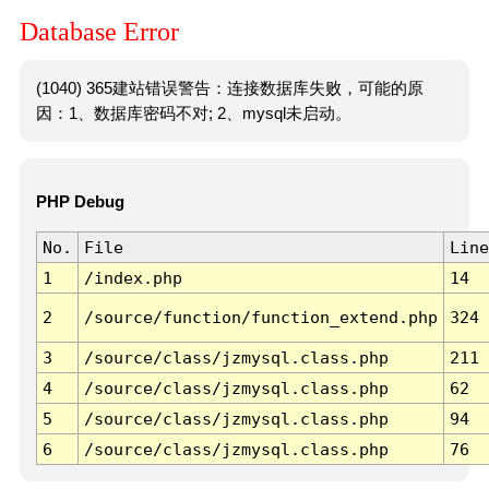
Database Error
(1040) 365建站错误警告：连接数据库失败，可能的原
因：1、数据库密码不对; 2、mysql未启动。
PHP Debug
No.
File
Line
1
/index.php
14
2
/source/function/function_extend.php
324
3
/source/class/jzmysql.class.php
211
4
/source/class/jzmysql.class.php
62
5
/source/class/jzmysql.class.php
94
6
/source/class/jzmysql.class.php
76