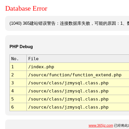
Database Error
(1040) 365建站错误警告：连接数据库失败，可能的原因：1、数
PHP Debug
No.
File
1
/index.php
2
/source/function/function_extend.php
3
/source/class/jzmysql.class.php
4
/source/class/jzmysql.class.php
5
/source/class/jzmysql.class.php
6
/source/class/jzmysql.class.php
www.365jz.com
已经将此