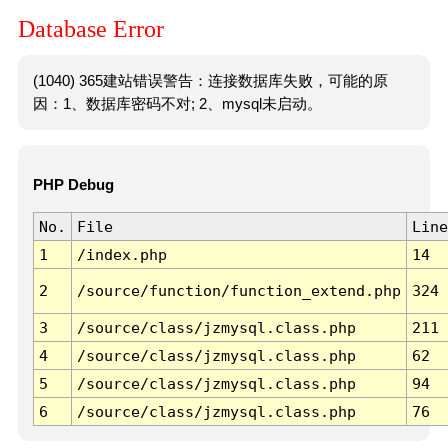
Database Error
(1040) 365建站错误警告：连接数据库失败，可能的原
因：1、数据库密码不对; 2、mysql未启动。
PHP Debug
No.
File
Line
1
/index.php
14
2
/source/function/function_extend.php
324
3
/source/class/jzmysql.class.php
211
4
/source/class/jzmysql.class.php
62
5
/source/class/jzmysql.class.php
94
6
/source/class/jzmysql.class.php
76