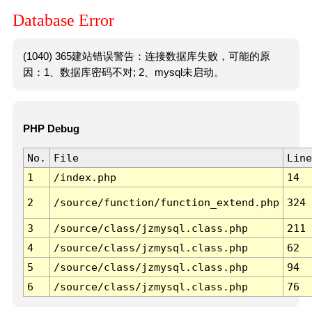
Database Error
(1040) 365建站错误警告：连接数据库失败，可能的原
因：1、数据库密码不对; 2、mysql未启动。
PHP Debug
No.
File
Line
1
/index.php
14
2
/source/function/function_extend.php
324
3
/source/class/jzmysql.class.php
211
4
/source/class/jzmysql.class.php
62
5
/source/class/jzmysql.class.php
94
6
/source/class/jzmysql.class.php
76