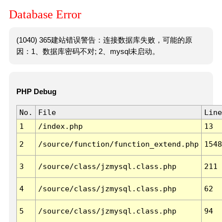
Database Error
(1040) 365建站错误警告：连接数据库失败，可能的原
因：1、数据库密码不对; 2、mysql未启动。
PHP Debug
No.
File
Line
1
/index.php
13
2
/source/function/function_extend.php
1548
3
/source/class/jzmysql.class.php
211
4
/source/class/jzmysql.class.php
62
5
/source/class/jzmysql.class.php
94