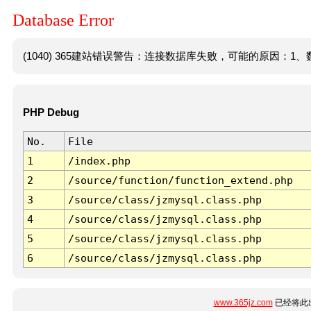
Database Error
(1040) 365建站错误警告：连接数据库失败，可能的原因：1、数
PHP Debug
No.
File
1
/index.php
2
/source/function/function_extend.php
3
/source/class/jzmysql.class.php
4
/source/class/jzmysql.class.php
5
/source/class/jzmysql.class.php
6
/source/class/jzmysql.class.php
www.365jz.com
已经将此