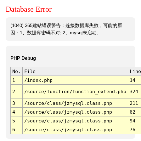
Database Error
(1040) 365建站错误警告：连接数据库失败，可能的原
因：1、数据库密码不对; 2、mysql未启动。
PHP Debug
No.
File
Line
1
/index.php
14
2
/source/function/function_extend.php
324
3
/source/class/jzmysql.class.php
211
4
/source/class/jzmysql.class.php
62
5
/source/class/jzmysql.class.php
94
6
/source/class/jzmysql.class.php
76