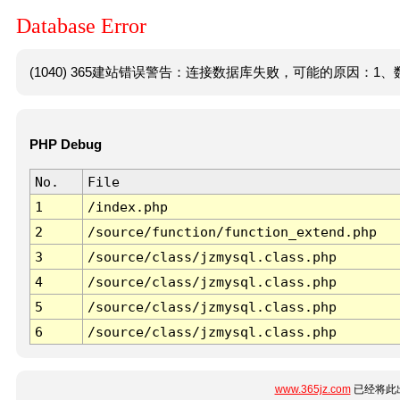
Database Error
(1040) 365建站错误警告：连接数据库失败，可能的原因：1、数
PHP Debug
No.
File
1
/index.php
2
/source/function/function_extend.php
3
/source/class/jzmysql.class.php
4
/source/class/jzmysql.class.php
5
/source/class/jzmysql.class.php
6
/source/class/jzmysql.class.php
www.365jz.com
已经将此