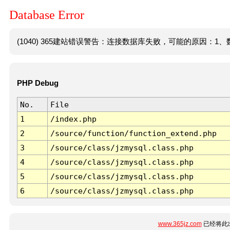
Database Error
(1040) 365建站错误警告：连接数据库失败，可能的原因：1、数
PHP Debug
No.
File
1
/index.php
2
/source/function/function_extend.php
3
/source/class/jzmysql.class.php
4
/source/class/jzmysql.class.php
5
/source/class/jzmysql.class.php
6
/source/class/jzmysql.class.php
www.365jz.com
已经将此