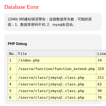
Database Error
(1040) 365建站错误警告：连接数据库失败，可能的原
因：1、数据库密码不对; 2、mysql未启动。
PHP Debug
No.
File
Line
1
/index.php
14
2
/source/function/function_extend.php
324
3
/source/class/jzmysql.class.php
211
4
/source/class/jzmysql.class.php
62
5
/source/class/jzmysql.class.php
94
6
/source/class/jzmysql.class.php
76