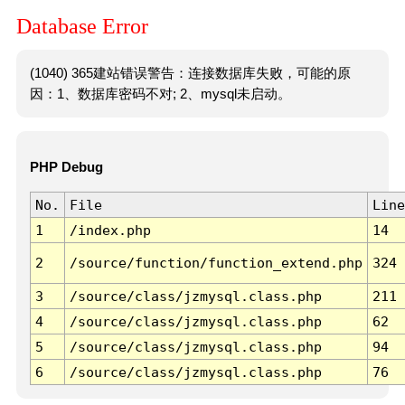
Database Error
(1040) 365建站错误警告：连接数据库失败，可能的原
因：1、数据库密码不对; 2、mysql未启动。
PHP Debug
No.
File
Line
1
/index.php
14
2
/source/function/function_extend.php
324
3
/source/class/jzmysql.class.php
211
4
/source/class/jzmysql.class.php
62
5
/source/class/jzmysql.class.php
94
6
/source/class/jzmysql.class.php
76