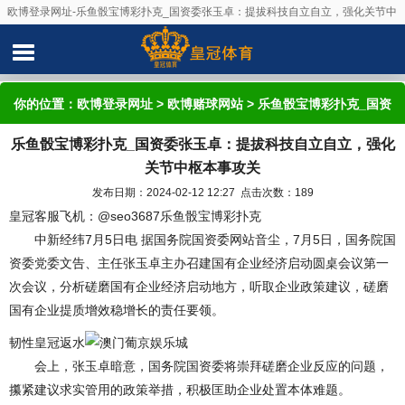
欧博登录网址-乐鱼骰宝博彩扑克_国资委张玉卓：提拔科技自立自立，强化关节中
枢本事攻关
你的位置：
欧博登录网址
>
欧博赌球网站
> 乐鱼骰宝博彩扑克_国资
乐鱼骰宝博彩扑克_国资委张玉卓：提拔科技自立自立，强化
委张玉卓：提拔科技自立自立，强化关节中枢本事攻关
关节中枢本事攻关
发布日期：2024-02-12 12:27 点击次数：189
皇冠客服飞机：@seo3687乐鱼骰宝博彩扑克
中新经纬7月5日电 据国务院国资委网站音尘，7月5日，国务院国
资委党委文告、主任张玉卓主办召建国有企业经济启动圆桌会议第一
次会议，分析磋磨国有企业经济启动地方，听取企业政策建议，磋磨
国有企业提质增效稳增长的责任要领。
韧性皇冠返水
会上，张玉卓暗意，国务院国资委将崇拜磋磨企业反应的问题，
攥紧建议求实管用的政策举措，积极匡助企业处置本体难题。