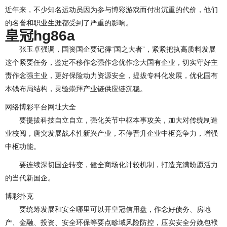
近年来，不少知名运动员因为参与博彩游戏而付出沉重的代价，他们
的名誉和职业生涯都受到了严重的影响。
皇冠hg86a
张玉卓强调，国资国企要记得“国之大者”，紧紧把执高质料发展
这个紧要任务，鉴定不移作念强作念优作念大国有企业，切实守好主
责作念强主业，更好保险动力资源安全，提拔专科化发展，优化国有
本钱布局结构，灵验崇拜产业链供应链沉稳。
网络博彩平台网址大全
要提拔科技自立自立，强化关节中枢本事攻关，加大对传统制造
业校阅，唐突发展战术性新兴产业，不停晋升企业中枢竞争力，增强
中枢功能。
要连续深切国企转变，健全商场化计较机制，打造充满盼愿活力
的当代新国企。
博彩扑克
要统筹发展和安全哪里可以开皇冠信用盘，作念好债务、房地
产、金融、投资、安全环保等要点畛域风险防控，压实安全分娩包袱