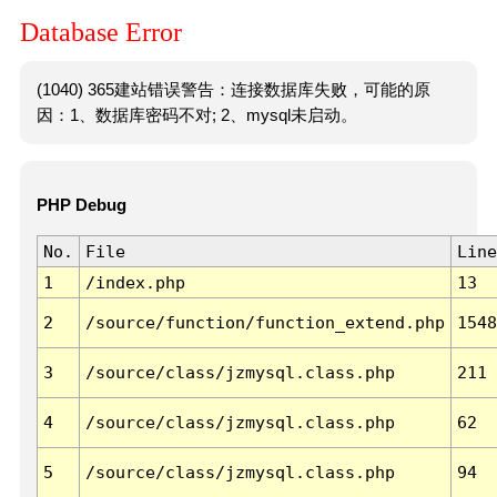
Database Error
(1040) 365建站错误警告：连接数据库失败，可能的原
因：1、数据库密码不对; 2、mysql未启动。
PHP Debug
No.
File
Line
1
/index.php
13
2
/source/function/function_extend.php
1548
3
/source/class/jzmysql.class.php
211
4
/source/class/jzmysql.class.php
62
5
/source/class/jzmysql.class.php
94