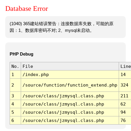
Database Error
(1040) 365建站错误警告：连接数据库失败，可能的原
因：1、数据库密码不对; 2、mysql未启动。
PHP Debug
No.
File
Line
1
/index.php
14
2
/source/function/function_extend.php
324
3
/source/class/jzmysql.class.php
211
4
/source/class/jzmysql.class.php
62
5
/source/class/jzmysql.class.php
94
6
/source/class/jzmysql.class.php
76