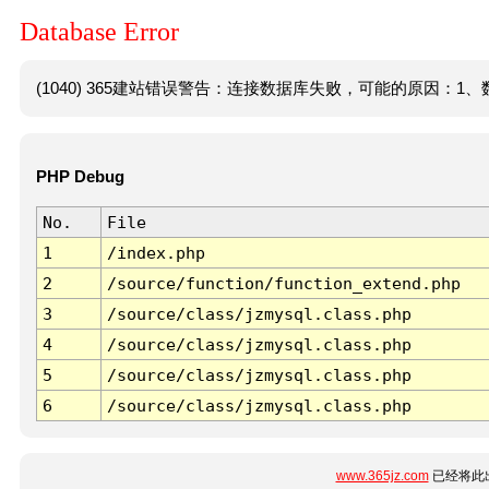
Database Error
(1040) 365建站错误警告：连接数据库失败，可能的原因：1、数
PHP Debug
No.
File
1
/index.php
2
/source/function/function_extend.php
3
/source/class/jzmysql.class.php
4
/source/class/jzmysql.class.php
5
/source/class/jzmysql.class.php
6
/source/class/jzmysql.class.php
www.365jz.com
已经将此