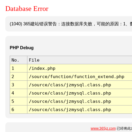
Database Error
(1040) 365建站错误警告：连接数据库失败，可能的原因：1、数
PHP Debug
No.
File
1
/index.php
2
/source/function/function_extend.php
3
/source/class/jzmysql.class.php
4
/source/class/jzmysql.class.php
5
/source/class/jzmysql.class.php
6
/source/class/jzmysql.class.php
www.365jz.com
已经将此