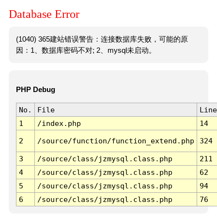
Database Error
(1040) 365建站错误警告：连接数据库失败，可能的原
因：1、数据库密码不对; 2、mysql未启动。
PHP Debug
No.
File
Line
1
/index.php
14
2
/source/function/function_extend.php
324
3
/source/class/jzmysql.class.php
211
4
/source/class/jzmysql.class.php
62
5
/source/class/jzmysql.class.php
94
6
/source/class/jzmysql.class.php
76