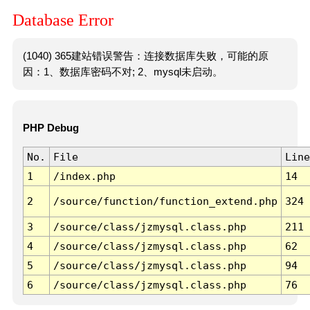
Database Error
(1040) 365建站错误警告：连接数据库失败，可能的原
因：1、数据库密码不对; 2、mysql未启动。
PHP Debug
No.
File
Line
1
/index.php
14
2
/source/function/function_extend.php
324
3
/source/class/jzmysql.class.php
211
4
/source/class/jzmysql.class.php
62
5
/source/class/jzmysql.class.php
94
6
/source/class/jzmysql.class.php
76