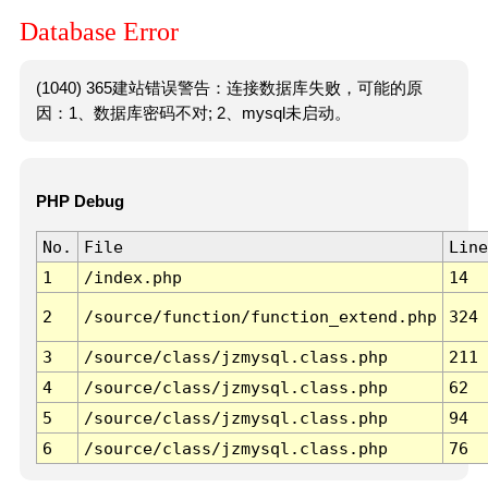
Database Error
(1040) 365建站错误警告：连接数据库失败，可能的原
因：1、数据库密码不对; 2、mysql未启动。
PHP Debug
No.
File
Line
1
/index.php
14
2
/source/function/function_extend.php
324
3
/source/class/jzmysql.class.php
211
4
/source/class/jzmysql.class.php
62
5
/source/class/jzmysql.class.php
94
6
/source/class/jzmysql.class.php
76