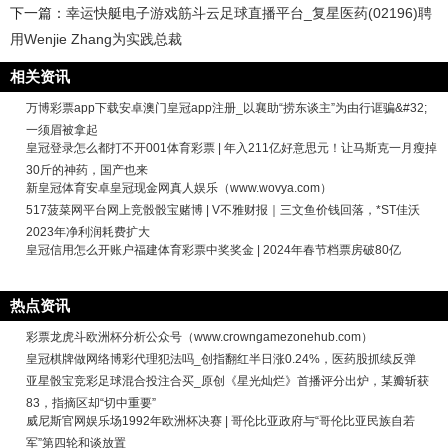
下一篇：
幸运快艇电子游戏筋斗云足球直播平台_复星医药(02196)聘
用Wenjie Zhang为实践总裁
相关资讯
万博彩票app下载安卓澳门皇冠app注册_以襄助“捞东谈主”为由行诓骗&#32;
一须眉被拿起
皇冠登录怎么都打不开001体育彩票 | 年入211亿好意思元！让马斯克一月瘦掉
30斤的神药，国产也来
新皇冠体育安卓皇冠现金网真人娱乐（www.wovya.com）
517菠菜网平台网上竞骰骰宝赌博 | V不雅财报｜三文鱼价钱回落，*ST佳沃
2023年净利润耗费扩大
皇冠信用怎么开账户福建体育彩票中奖奖金 | 2024年春节档票房破80亿
热点资讯
彩票龙虎斗欧洲杯分析公众号（www.crowngamezonehub.com）
皇冠棋牌做网络博彩代理犯法吗_创指翻红半日涨0.24%，医药股抓续反弹
亚星骰宝竞彩足球混合投注合买_原创《星光灿烂》首播评分出炉，某瓣斩获
83，指摘区却“切中重要”
威尼斯官网娱乐场1992年欧洲杯决赛 | 哥伦比亚政府与“哥伦比亚民族自若
军”第四轮和谈放置