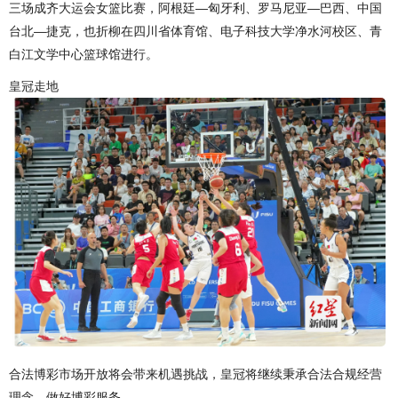
三场成齐大运会女篮比赛，阿根廷—匈牙利、罗马尼亚—巴西、中国
台北—捷克，也折柳在四川省体育馆、电子科技大学净水河校区、青
白江文学中心篮球馆进行。
皇冠走地
合法博彩市场开放将会带来机遇挑战，皇冠将继续秉承合法合规经营
理念，做好博彩服务。