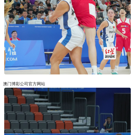
澳门博彩公司官方网站