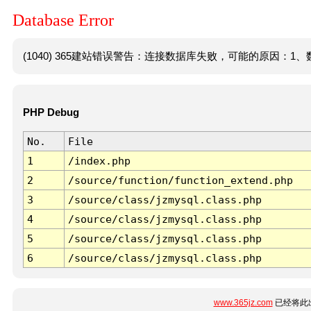
Database Error
(1040) 365建站错误警告：连接数据库失败，可能的原因：1、数
PHP Debug
No.
File
1
/index.php
2
/source/function/function_extend.php
3
/source/class/jzmysql.class.php
4
/source/class/jzmysql.class.php
5
/source/class/jzmysql.class.php
6
/source/class/jzmysql.class.php
www.365jz.com
已经将此