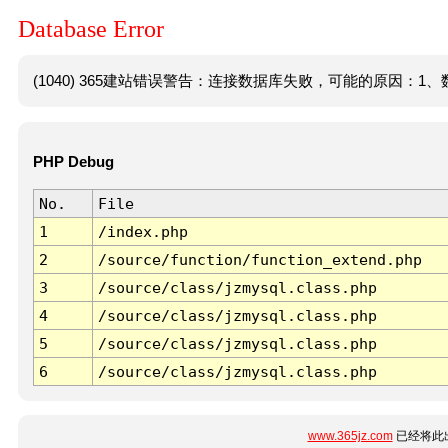
Database Error
(1040) 365建站错误警告：连接数据库失败，可能的原因：1、数
PHP Debug
No.
File
1
/index.php
2
/source/function/function_extend.php
3
/source/class/jzmysql.class.php
4
/source/class/jzmysql.class.php
5
/source/class/jzmysql.class.php
6
/source/class/jzmysql.class.php
www.365jz.com
已经将此