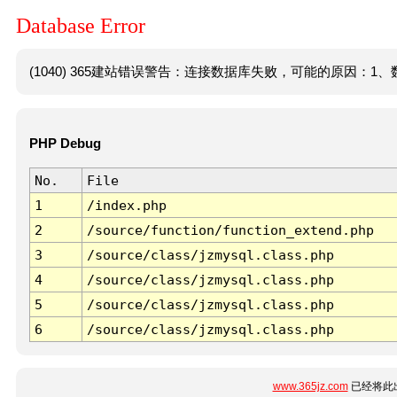
Database Error
(1040) 365建站错误警告：连接数据库失败，可能的原因：1、数
PHP Debug
No.
File
1
/index.php
2
/source/function/function_extend.php
3
/source/class/jzmysql.class.php
4
/source/class/jzmysql.class.php
5
/source/class/jzmysql.class.php
6
/source/class/jzmysql.class.php
www.365jz.com
已经将此