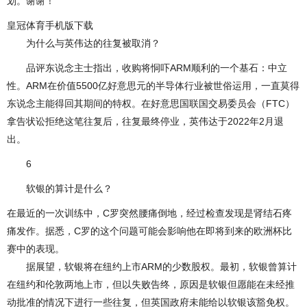
划。谢谢！
皇冠体育手机版下载
为什么与英伟达的往复被取消？
品评东说念主士指出，收购将恫吓ARM顺利的一个基石：中立
性。ARM在价值5500亿好意思元的半导体行业被世俗运用，一直莫得
东说念主能得回其期间的特权。在好意思国联国交易委员会（FTC）
拿告状讼拒绝这笔往复后，往复最终停业，英伟达于2022年2月退
出。
6
软银的算计是什么？
在最近的一次训练中，C罗突然腰痛倒地，经过检查发现是肾结石疼
痛发作。据悉，C罗的这个问题可能会影响他在即将到来的欧洲杯比
赛中的表现。
据展望，软银将在纽约上市ARM的少数股权。最初，软银曾算计
在纽约和伦敦两地上市，但以失败告终，原因是软银但愿能在未经推
动批准的情况下进行一些往复，但英国政府未能给以软银该豁免权。