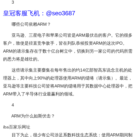
3
皇冠客服飞机：@seo3687
哪些公司依赖ARM？
亚马逊、三星电子和苹果公司皆是ARM最伏击的客户。它的很多
客户，致使是径直竞争敌手，皆在列队恭候投资ARM的这次IPO。
ARM的请示集存在于数十亿台树立中，切换到另一家公司的代码所需
的悉力将是雄壮的。
这些请示集主要麇集在每年售出的约14亿部智高东说念主机的处
理器上，其中向上90%的处理器使用ARM的缱绻（请示集）。最近，
亚马逊等主要科技公司皆将ARM的缱绻用于其数据中心处理器中，把
ARM带入了半导体行业最赢利的领域。
4
ARM为什么如斯伏击？
iba百家乐网址
目下为止，很少有公司涉足系数科技生态系统：使用ARM期间制