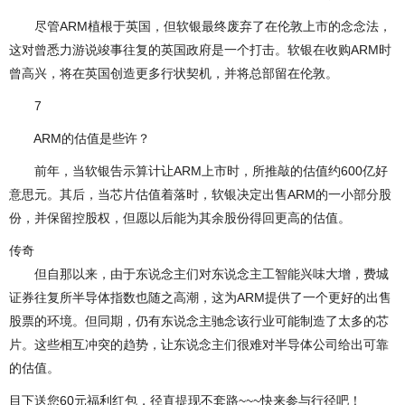
尽管ARM植根于英国，但软银最终废弃了在伦敦上市的念念法，
这对曾悉力游说竣事往复的英国政府是一个打击。软银在收购ARM时
曾高兴，将在英国创造更多行状契机，并将总部留在伦敦。
7
ARM的估值是些许？
前年，当软银告示算计让ARM上市时，所推敲的估值约600亿好
意思元。其后，当芯片估值着落时，软银决定出售ARM的一小部分股
份，并保留控股权，但愿以后能为其余股份得回更高的估值。
传奇
但自那以来，由于东说念主们对东说念主工智能兴味大增，费城
证券往复所半导体指数也随之高潮，这为ARM提供了一个更好的出售
股票的环境。但同期，仍有东说念主驰念该行业可能制造了太多的芯
片。这些相互冲突的趋势，让东说念主们很难对半导体公司给出可靠
的估值。
目下送您60元福利红包，径直提现不套路~~~快来参与行径吧！