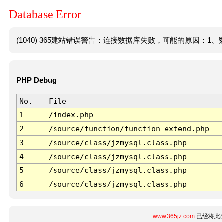
Database Error
(1040) 365建站错误警告：连接数据库失败，可能的原因：1、数
PHP Debug
No.
File
1
/index.php
2
/source/function/function_extend.php
3
/source/class/jzmysql.class.php
4
/source/class/jzmysql.class.php
5
/source/class/jzmysql.class.php
6
/source/class/jzmysql.class.php
www.365jz.com
已经将此