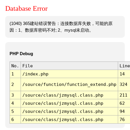
Database Error
(1040) 365建站错误警告：连接数据库失败，可能的原
因：1、数据库密码不对; 2、mysql未启动。
PHP Debug
No.
File
Line
1
/index.php
14
2
/source/function/function_extend.php
324
3
/source/class/jzmysql.class.php
211
4
/source/class/jzmysql.class.php
62
5
/source/class/jzmysql.class.php
94
6
/source/class/jzmysql.class.php
76