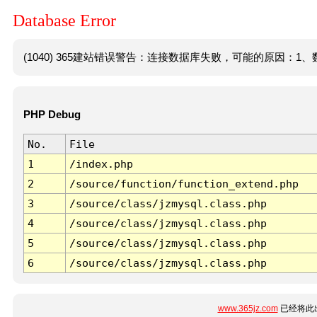
Database Error
(1040) 365建站错误警告：连接数据库失败，可能的原因：1、数
PHP Debug
No.
File
1
/index.php
2
/source/function/function_extend.php
3
/source/class/jzmysql.class.php
4
/source/class/jzmysql.class.php
5
/source/class/jzmysql.class.php
6
/source/class/jzmysql.class.php
www.365jz.com
已经将此