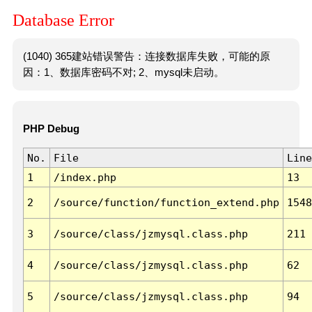
Database Error
(1040) 365建站错误警告：连接数据库失败，可能的原
因：1、数据库密码不对; 2、mysql未启动。
PHP Debug
No.
File
Line
1
/index.php
13
2
/source/function/function_extend.php
1548
3
/source/class/jzmysql.class.php
211
4
/source/class/jzmysql.class.php
62
5
/source/class/jzmysql.class.php
94