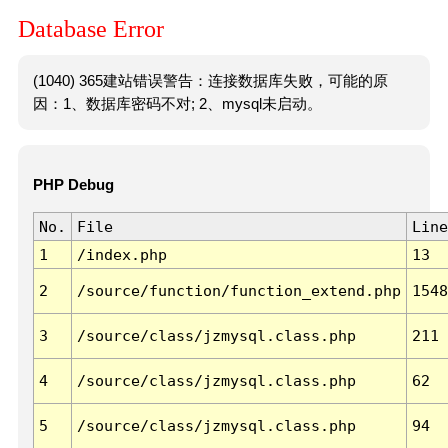
Database Error
(1040) 365建站错误警告：连接数据库失败，可能的原
因：1、数据库密码不对; 2、mysql未启动。
PHP Debug
No.
File
Line
1
/index.php
13
2
/source/function/function_extend.php
1548
3
/source/class/jzmysql.class.php
211
4
/source/class/jzmysql.class.php
62
5
/source/class/jzmysql.class.php
94