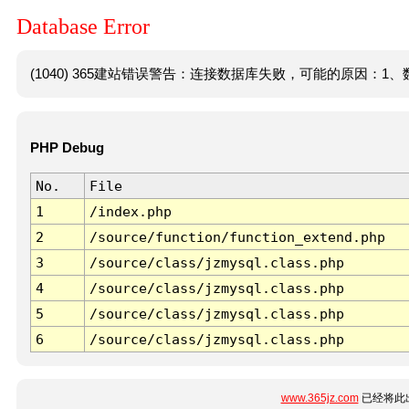
Database Error
(1040) 365建站错误警告：连接数据库失败，可能的原因：1、数
PHP Debug
No.
File
1
/index.php
2
/source/function/function_extend.php
3
/source/class/jzmysql.class.php
4
/source/class/jzmysql.class.php
5
/source/class/jzmysql.class.php
6
/source/class/jzmysql.class.php
www.365jz.com
已经将此