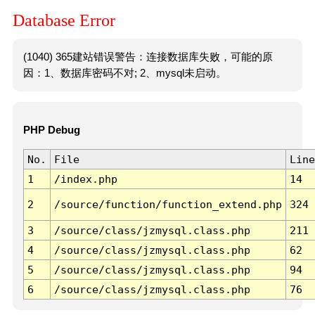
Database Error
(1040) 365建站错误警告：连接数据库失败，可能的原
因：1、数据库密码不对; 2、mysql未启动。
PHP Debug
No.
File
Line
1
/index.php
14
2
/source/function/function_extend.php
324
3
/source/class/jzmysql.class.php
211
4
/source/class/jzmysql.class.php
62
5
/source/class/jzmysql.class.php
94
6
/source/class/jzmysql.class.php
76