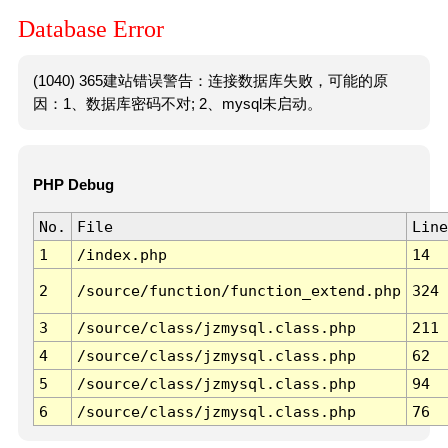
Database Error
(1040) 365建站错误警告：连接数据库失败，可能的原
因：1、数据库密码不对; 2、mysql未启动。
PHP Debug
No.
File
Line
1
/index.php
14
2
/source/function/function_extend.php
324
3
/source/class/jzmysql.class.php
211
4
/source/class/jzmysql.class.php
62
5
/source/class/jzmysql.class.php
94
6
/source/class/jzmysql.class.php
76