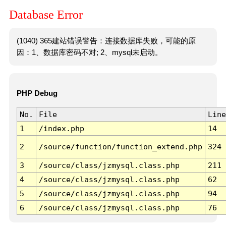
Database Error
(1040) 365建站错误警告：连接数据库失败，可能的原
因：1、数据库密码不对; 2、mysql未启动。
PHP Debug
No.
File
Line
1
/index.php
14
2
/source/function/function_extend.php
324
3
/source/class/jzmysql.class.php
211
4
/source/class/jzmysql.class.php
62
5
/source/class/jzmysql.class.php
94
6
/source/class/jzmysql.class.php
76