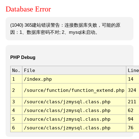
Database Error
(1040) 365建站错误警告：连接数据库失败，可能的原
因：1、数据库密码不对; 2、mysql未启动。
PHP Debug
No.
File
Line
1
/index.php
14
2
/source/function/function_extend.php
324
3
/source/class/jzmysql.class.php
211
4
/source/class/jzmysql.class.php
62
5
/source/class/jzmysql.class.php
94
6
/source/class/jzmysql.class.php
76