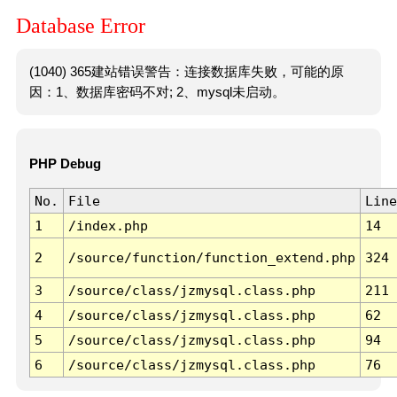
Database Error
(1040) 365建站错误警告：连接数据库失败，可能的原
因：1、数据库密码不对; 2、mysql未启动。
PHP Debug
No.
File
Line
1
/index.php
14
2
/source/function/function_extend.php
324
3
/source/class/jzmysql.class.php
211
4
/source/class/jzmysql.class.php
62
5
/source/class/jzmysql.class.php
94
6
/source/class/jzmysql.class.php
76