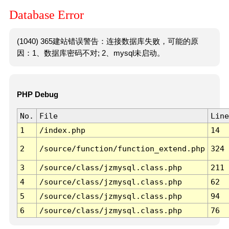
Database Error
(1040) 365建站错误警告：连接数据库失败，可能的原
因：1、数据库密码不对; 2、mysql未启动。
PHP Debug
No.
File
Line
1
/index.php
14
2
/source/function/function_extend.php
324
3
/source/class/jzmysql.class.php
211
4
/source/class/jzmysql.class.php
62
5
/source/class/jzmysql.class.php
94
6
/source/class/jzmysql.class.php
76