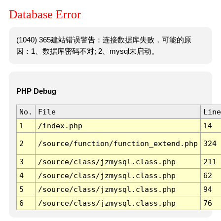
Database Error
(1040) 365建站错误警告：连接数据库失败，可能的原
因：1、数据库密码不对; 2、mysql未启动。
PHP Debug
No.
File
Line
1
/index.php
14
2
/source/function/function_extend.php
324
3
/source/class/jzmysql.class.php
211
4
/source/class/jzmysql.class.php
62
5
/source/class/jzmysql.class.php
94
6
/source/class/jzmysql.class.php
76