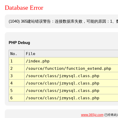
Database Error
(1040) 365建站错误警告：连接数据库失败，可能的原因：1、数
PHP Debug
No.
File
1
/index.php
2
/source/function/function_extend.php
3
/source/class/jzmysql.class.php
4
/source/class/jzmysql.class.php
5
/source/class/jzmysql.class.php
6
/source/class/jzmysql.class.php
www.365jz.com
已经将此