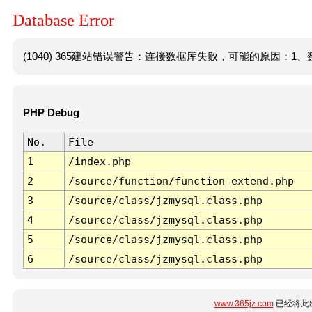
Database Error
(1040) 365建站错误警告：连接数据库失败，可能的原因：1、数
PHP Debug
No.
File
1
/index.php
2
/source/function/function_extend.php
3
/source/class/jzmysql.class.php
4
/source/class/jzmysql.class.php
5
/source/class/jzmysql.class.php
6
/source/class/jzmysql.class.php
www.365jz.com
已经将此