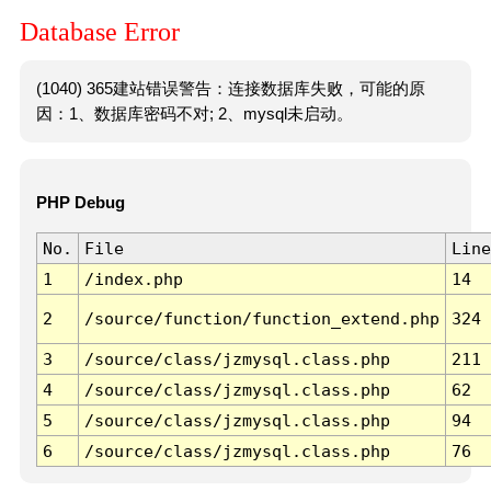
Database Error
(1040) 365建站错误警告：连接数据库失败，可能的原
因：1、数据库密码不对; 2、mysql未启动。
PHP Debug
No.
File
Line
1
/index.php
14
2
/source/function/function_extend.php
324
3
/source/class/jzmysql.class.php
211
4
/source/class/jzmysql.class.php
62
5
/source/class/jzmysql.class.php
94
6
/source/class/jzmysql.class.php
76