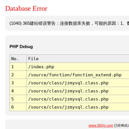
Database Error
(1040) 365建站错误警告：连接数据库失败，可能的原因：1、数
PHP Debug
No.
File
1
/index.php
2
/source/function/function_extend.php
3
/source/class/jzmysql.class.php
4
/source/class/jzmysql.class.php
5
/source/class/jzmysql.class.php
6
/source/class/jzmysql.class.php
www.365jz.com
已经将此