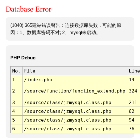
Database Error
(1040) 365建站错误警告：连接数据库失败，可能的原
因：1、数据库密码不对; 2、mysql未启动。
PHP Debug
No.
File
Line
1
/index.php
14
2
/source/function/function_extend.php
324
3
/source/class/jzmysql.class.php
211
4
/source/class/jzmysql.class.php
62
5
/source/class/jzmysql.class.php
94
6
/source/class/jzmysql.class.php
76